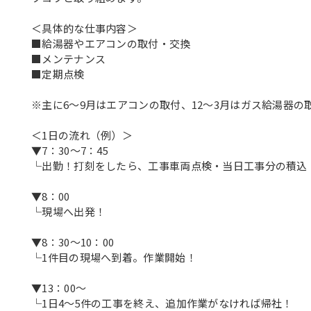
＜具体的な仕事内容＞
■給湯器やエアコンの取付・交換
■メンテナンス
■定期点検
※主に6～9月はエアコンの取付、12～3月はガス給湯器
＜1日の流れ（例）＞
▼7：30～7：45
└出勤！打刻をしたら、工事車両点検・当日工事分の積込
▼8：00
└現場へ出発！
▼8：30～10：00
└1件目の現場へ到着。作業開始！
▼13：00～
└1日4～5件の工事を終え、追加作業がなければ帰社！