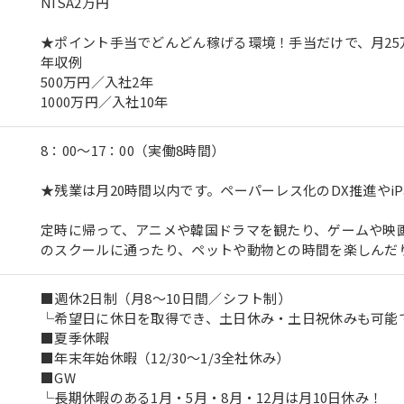
NISA2万円
★ポイント手当でどんどん稼げる環境！手当だけで、月2
年収例
500万円／入社2年
1000万円／入社10年
8：00～17：00（実働8時間）
★残業は月20時間以内です。ペーパーレス化のDX推進やi
定時に帰って、アニメや韓国ドラマを観たり、ゲームや映
のスクールに通ったり、ペットや動物との時間を楽しんだ
■週休2日制（月8～10日間／シフト制）
└希望日に休日を取得でき、土日休み・土日祝休みも可能
■夏季休暇
■年末年始休暇（12/30～1/3全社休み）
■GW
└長期休暇のある1月・5月・8月・12月は月10日休み！