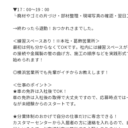
▼17：00～19：00
└廃材やゴミの片づけ・部材整理・現場写真の確認・翌日
→終わったら退勤！おつかれさまでした。
＜練習スペースあり！※本社・葛飾営業所＞
最初は何も分からなくてOKです。社内には練習スペース
の接続や金属製の管の曲げ方、施工の順序などを実践形式
始められます！
◎横浜営業所でも先輩がイチからお教えします！
＜仕事のポイント＞
★車の免許は入社後でOK！
車の免許は入社後の取得で大丈夫ですので、応募時点では
なが未経験からのスタートです。
★分業体制のおかげで自分の仕事だけに専念できる！
カスタマーセンターから入居者の方に連絡を入れるので、