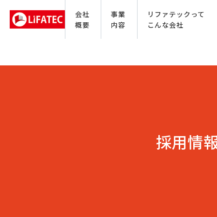
会社
事業
リファテックって
概要
内容
こんな会社
採用情