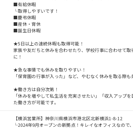
■有給休暇
└取得しやすいです！
■慶弔休暇
■産休・育休
■誕生日休暇
★5日以上の連続休暇も取得可能！
家族や友だちと休みを合わせたり、学校行事に合わせて取
に！
★急な事情でも休みを取りやすい！
「保育園の行事が入った」など、やむなく休みを取る際も
★働き方は自分次第！
「休みを増やして私生活を充実させたい」「収入アップを
た働き方が可能です。
【横浜営業所】神奈川県横浜市港北区北新横浜1-8-12
└2024年9月オープンの新拠点！キレイなオフィスなの